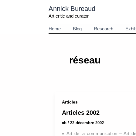
Aller
Annick Bureaud
au
contenu
Art critic and curator
Home
Blog
Research
Exhib
réseau
Articles
Articles 2002
ab
/
22 décembre 2002
« Art de la communication – Art d