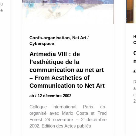
du
de
H
,
Confs-organisation
Net Art /
C
Cyberspace
Artmedia VIII : de
l’esthétique de la
communication au net art
– From Aesthetics of
R
Communication to Net Art
a
c
ab
/
12 décembre 2002
2
Colloque international, Paris, co-
organisé avec Mario Costa et Fred
Forest 29 novembre – 2 décembre
2002. Edition des Actes publiés