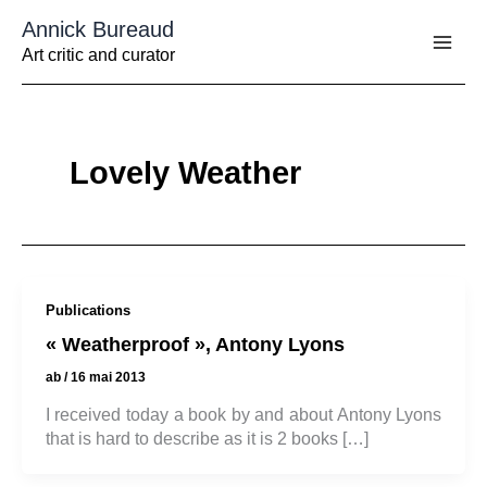
Aller
Annick Bureaud
au
contenu
Art critic and curator
Lovely Weather
Publications
« Weatherproof », Antony Lyons
ab
/
16 mai 2013
I received today a book by and about Antony Lyons
that is hard to describe as it is 2 books […]