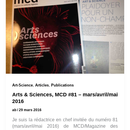
,
,
Art-Science
Articles
Publications
Arts & Sciences, MCD #81 – mars/avril/mai
2016
ab
/
29 mars 2016
Je suis la rédactrice en chef invitée du numéro 81
(mars/avril/mai 2016) de MCD/Magazine des