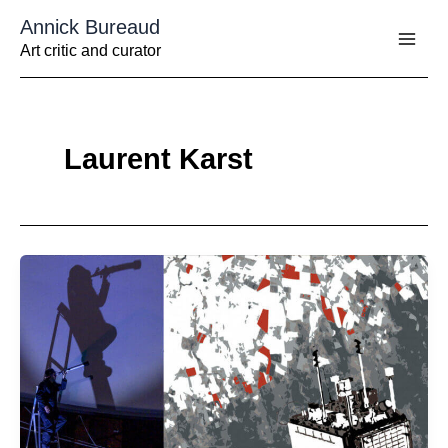
Aller
Annick Bureaud
au
contenu
Art critic and curator
Laurent Karst