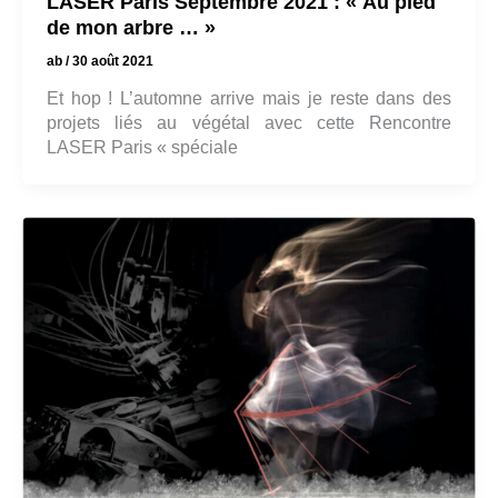
LASER Paris Septembre 2021 : « Au pied
de mon arbre … »
ab
/
30 août 2021
Et hop ! L’automne arrive mais je reste dans des
projets liés au végétal avec cette Rencontre
LASER Paris « spéciale