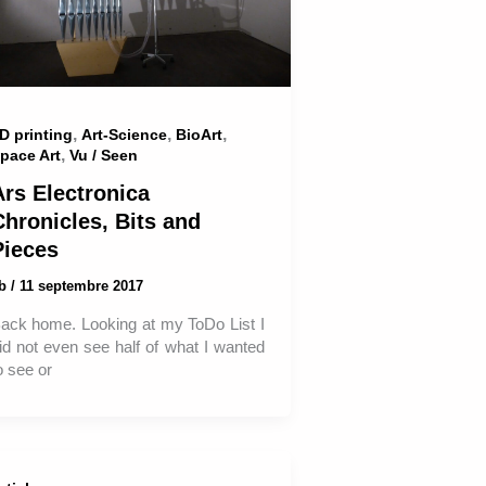
,
,
,
D printing
Art-Science
BioArt
,
pace Art
Vu / Seen
Ars Electronica
Chronicles, Bits and
Pieces
ab
/
11 septembre 2017
ack home. Looking at my ToDo List I
id not even see half of what I wanted
o see or