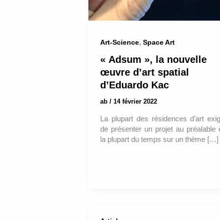
,
Art-Science
Space Art
« Adsum », la nouvelle
œuvre d’art spatial
d’Eduardo Kac
ab
/
14 février 2022
La plupart des résidences d’art exi
de présenter un projet au préalable 
la plupart du temps sur un thème […]