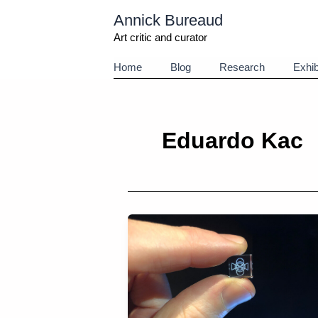
Aller
Annick Bureaud
au
contenu
Art critic and curator
Home
Blog
Research
Exhib
Eduardo Kac