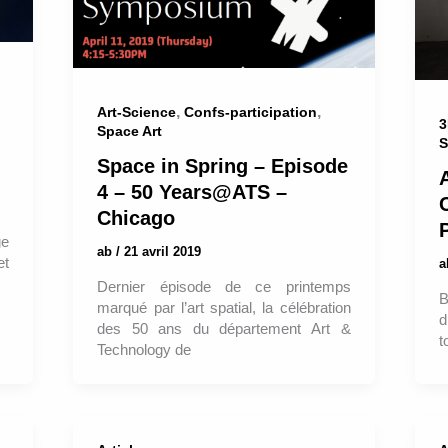
,
,
Art-Science
Confs-participation
3
Space Art
S
Space in Spring – Episode
4 – 50 Years@ATS –
Chicago
ge
ab
/
21 avril 2019
et
Dernier épisode de ce printemps
B
marqué par l’art spatial, la célébration
d
des 50 ans du département Art &
t
Technology de