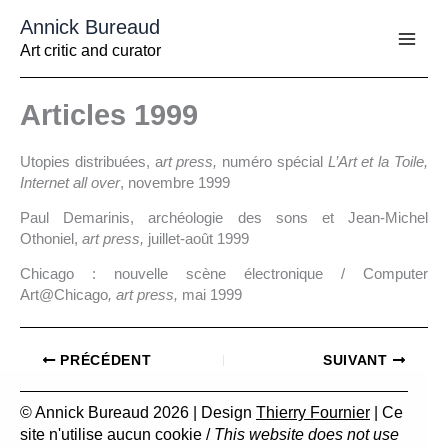
Aller
Annick Bureaud
au
contenu
Art critic and curator
Articles 1999
Utopies distribuées, a
rt press,
numéro spécial
L’Art et la Toile,
Internet all over
, novembre 1999
Paul Demarinis, archéologie des sons et Jean-Michel
Othoniel,
art press,
juillet-août 1999
Chicago : nouvelle scène électronique / Computer
Art@Chicago
, art press,
mai 1999
PRÉCÉDENT
SUIVANT
© Annick Bureaud 2026 | Design
Thierry Fournier
| Ce
site n'utilise aucun cookie /
This website does not use