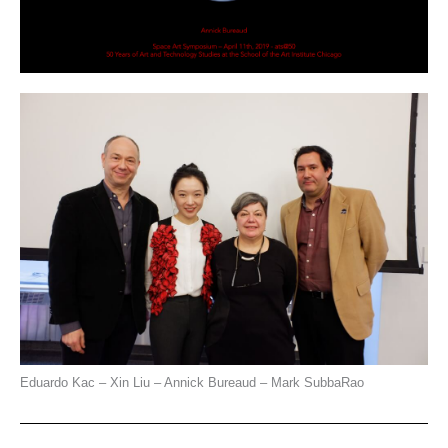
Eduardo Kac – Xin Liu – Annick Bureaud – Mark SubbaRao