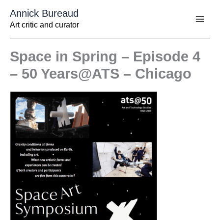
Aller
Annick Bureaud
au
contenu
Art critic and curator
Space in Spring – Episode 4
– 50 Years@ATS – Chicago