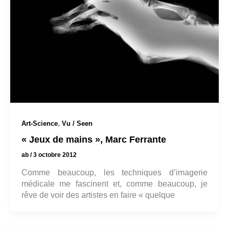
,
Art-Science
Vu / Seen
« Jeux de mains », Marc Ferrante
ab
/
3 octobre 2012
Comme beaucoup, les techniques d’imagerie
médicale me fascinent et, comme beaucoup, je
rêve de voir des artistes en faire « quelque