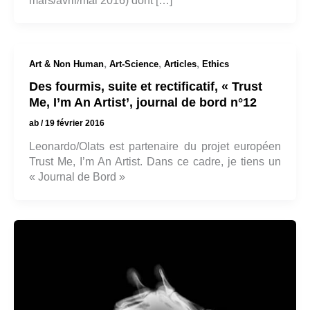
mars/avril/mai 2016) dont […]
,
,
,
Art & Non Human
Art-Science
Articles
Ethics
Des fourmis, suite et rectificatif, « Trust
Me, I’m An Artist’, journal de bord n°12
ab
/
19 février 2016
Leonardo/Olats est partenaire du projet européen
Trust Me, I’m An Artist. Dans ce cadre, je tiens un
« Journal de Bord »