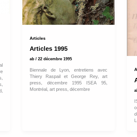
Articles
Articles 1995
ab
/
22 décembre 1995
al
A
Biennale de Lyon, entretiens avec
re
Thiery Raspail et George Rey, art
s,
press, décembre 1995 ISEA 95,
s,
Montréal, art press, décembre
d,
I
o
d
L