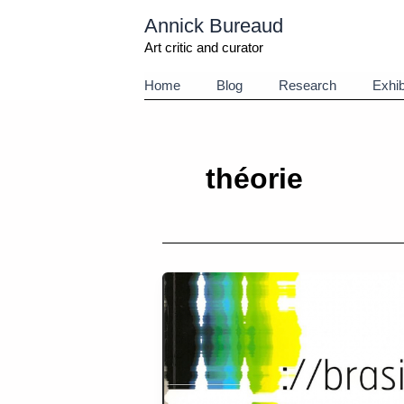
Aller
Annick Bureaud
au
contenu
Art critic and curator
Home
Blog
Research
Exhib
théorie