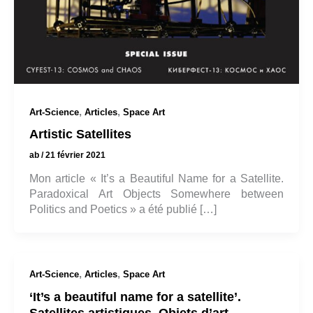
,
,
Art-Science
Articles
Space Art
Artistic Satellites
ab
/
21 février 2021
Mon article « It’s a Beautiful Name for a Satellite.
Paradoxical Art Objects Somewhere between
Politics and Poetics » a été publié […]
,
,
Art-Science
Articles
Space Art
‘It’s a beautiful name for a satellite’.
Satellites artistiques. Objets d’art