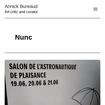
Aller
Annick Bureaud
au
contenu
Art critic and curator
Nunc