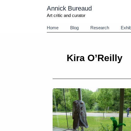
Aller
Annick Bureaud
au
contenu
Art critic and curator
Home
Blog
Research
Exhib
Kira O’Reilly