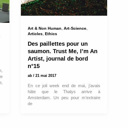
,
,
Art & Non Human
Art-Science
,
Articles
Ethics
,
Des paillettes pour un
saumon. Trust Me, I’m An
Artist, journal de bord
n°15
m,
ab
/
21 mai 2017
le
e,
En ce joli week end de mai, j’avais
hâte que le Thalys arrive à
Amsterdam. Un peu pour m’extraire
de