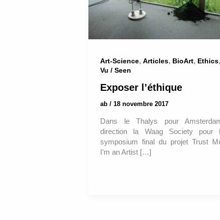
,
,
,
Art-Science
Articles
BioArt
Ethics
Vu / Seen
Exposer l’éthique
ab
/
18 novembre 2017
Dans le Thalys pour Amsterda
direction la Waag Society pour 
symposium final du projet Trust M
I’m an Artist […]