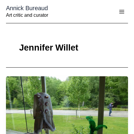
Aller
Annick Bureaud
au
contenu
Art critic and curator
Jennifer Willet