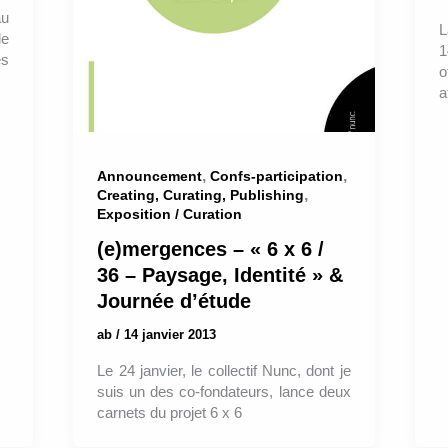
au
L
e
1
es
o
a
,
,
Announcement
Confs-participation
,
Creating, Curating, Publishing
Exposition / Curation
(e)mergences – « 6 x 6 /
36 – Paysage, Identité » &
Journée d’étude
ab
/
14 janvier 2013
Le 24 janvier, le collectif Nunc, dont je
suis un des co-fondateurs, lance deux
carnets du projet 6 x 6