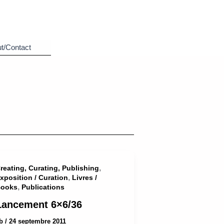
t/Contact
,
reating, Curating, Publishing
,
xposition / Curation
Livres /
,
ooks
Publications
Lancement 6×6/36
ab
/
24 septembre 2011