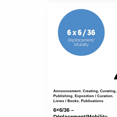
,
Announcement
Creating, Curating,
,
,
Publishing
Exposition / Curation
,
Livres / Books
Publications
6×6/36 –
Déplacement/Mobility –