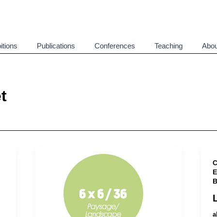
itions
Publications
Conferences
Teaching
Abou
t
C
E
B