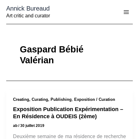
Aller
Annick Bureaud
au
contenu
Art critic and curator
Gaspard Bébié
Valérian
,
Creating, Curating, Publishing
Exposition / Curation
Exposition Publication Expérimentation –
En Résidence à OUDEIS (2ème)
ab
/
30 juillet 2019
Deuxième semaine de ma résidence de recherche