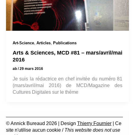
,
,
Art-Science
Articles
Publications
Arts & Sciences, MCD #81 – mars/avril/mai
2016
ab
/
29 mars 2016
Je suis la rédactrice en chef invitée du numéro 81
(mars/avril/mai 2016) de MCD/Magazine des
Cultures Digitales sur le thème
© Annick Bureaud 2026 | Design
Thierry Fournier
| Ce
site n'utilise aucun cookie /
This website does not use