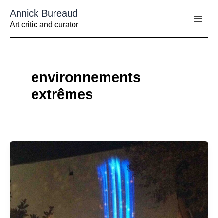
Aller
Annick Bureaud
au
contenu
Art critic and curator
environnements
extrêmes