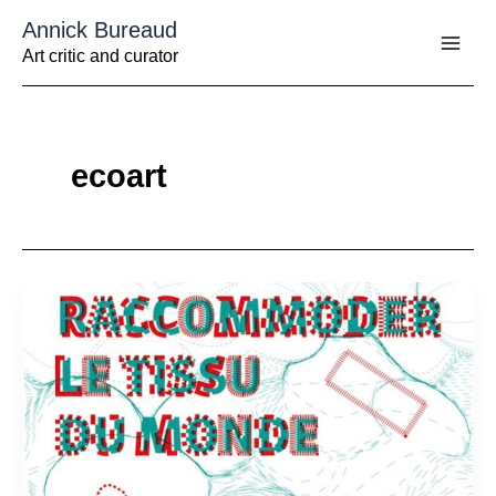
Aller
Annick Bureaud
au
contenu
Art critic and curator
ecoart