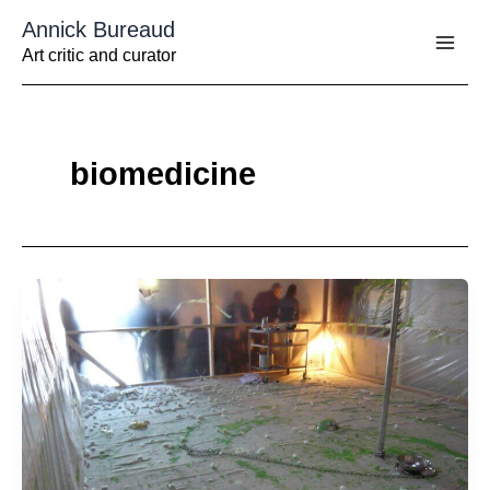
Aller
Annick Bureaud
au
contenu
Art critic and curator
biomedicine