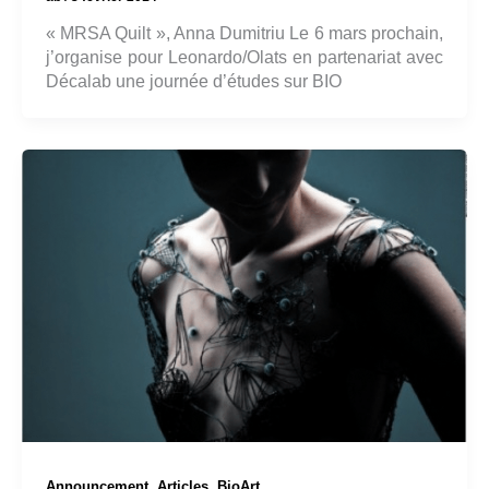
« MRSA Quilt », Anna Dumitriu Le 6 mars prochain,
j’organise pour Leonardo/Olats en partenariat avec
Décalab une journée d’études sur BIO
,
,
Announcement
Articles
BioArt