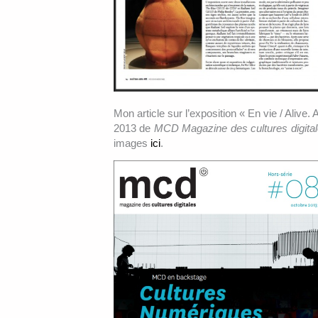
Mon article sur l’exposition « En vie / Alive
2013 de
MCD Magazine des cultures digita
images
ici
.