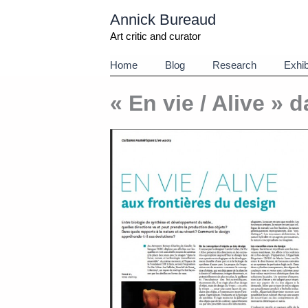
Aller
Annick Bureaud
au
contenu
Art critic and curator
Home
Blog
Research
Exhib
« En vie / Alive »