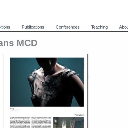
itions
Publications
Conferences
Teaching
Abou
 dans MCD