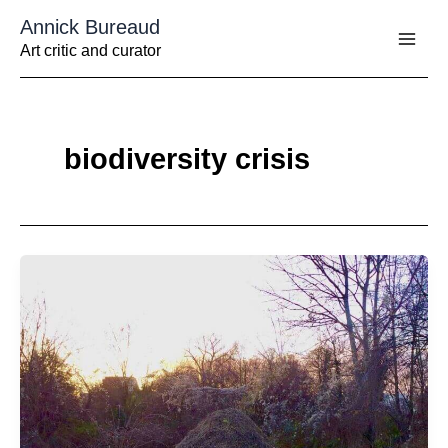
Aller
Annick Bureaud
au
contenu
Art critic and curator
biodiversity crisis