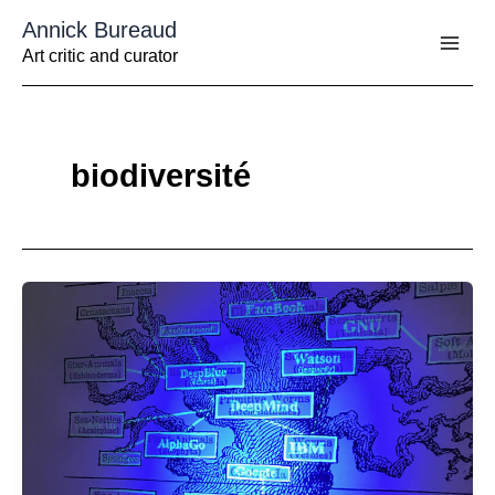
Aller
Annick Bureaud
au
contenu
Art critic and curator
biodiversité