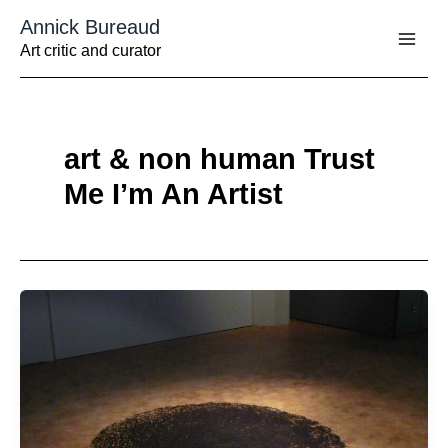
Aller
Annick Bureaud
au
contenu
Art critic and curator
art & non human Trust
Me I’m An Artist