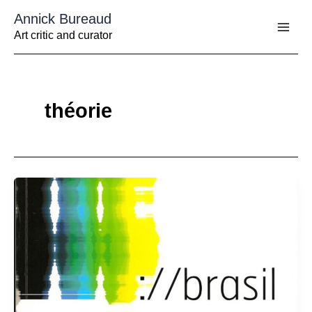
Aller
Annick Bureaud
au
contenu
Art critic and curator
théorie