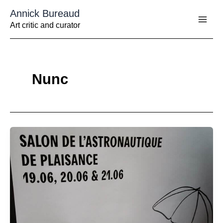
Aller
Annick Bureaud
au
contenu
Art critic and curator
Nunc