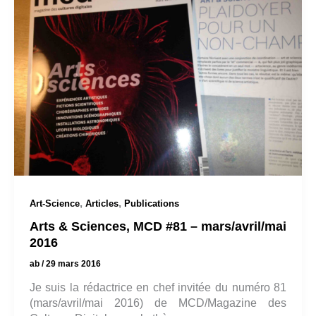
,
,
Art-Science
Articles
Publications
Arts & Sciences, MCD #81 – mars/avril/mai
2016
ab
/
29 mars 2016
Je suis la rédactrice en chef invitée du numéro 81
(mars/avril/mai 2016) de MCD/Magazine des