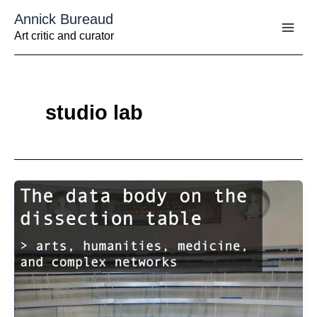
Aller
Annick Bureaud
au
contenu
Art critic and curator
studio lab