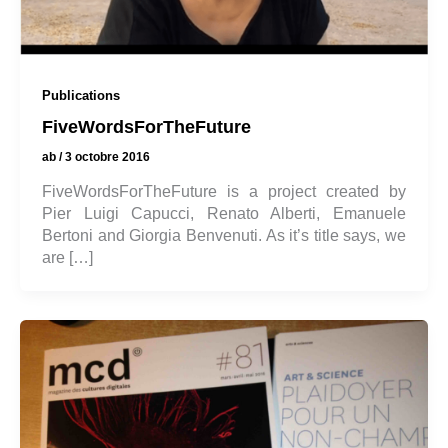
Publications
FiveWordsForTheFuture
ab
/
3 octobre 2016
FiveWordsForTheFuture is a project created by
Pier Luigi Capucci, Renato Alberti, Emanuele
Bertoni and Giorgia Benvenuti. As it’s title says, we
are […]