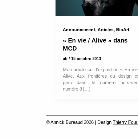
,
,
Announcement
Articles
BioArt
« En vie / Alive » dans
MCD
ab
/
15 octobre 2013
Mon article sur l’exposition « En vie
Alive. Aux frontières du design e
paru dans le numéro hors-sér
numéro 8 […]
© Annick Bureaud 2026 | Design
Thierry Four