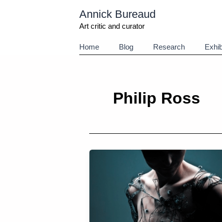
Aller
Annick Bureaud
au
contenu
Art critic and curator
Home
Blog
Research
Exhib
Philip Ross