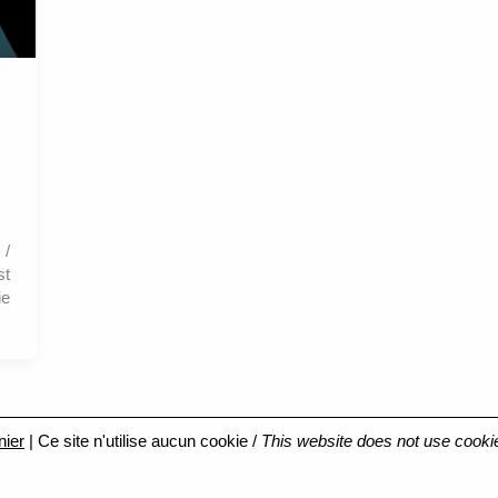
 /
st
ie
nier
| Ce site n'utilise aucun cookie /
This website does not use cooki