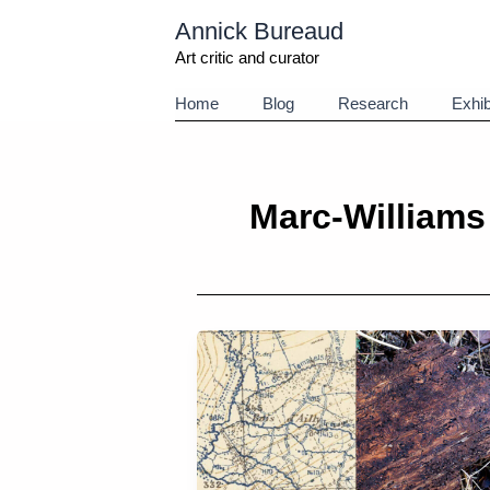
Aller
Annick Bureaud
au
contenu
Art critic and curator
Home
Blog
Research
Exhib
Marc-William