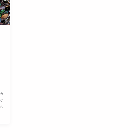
te
ec
s