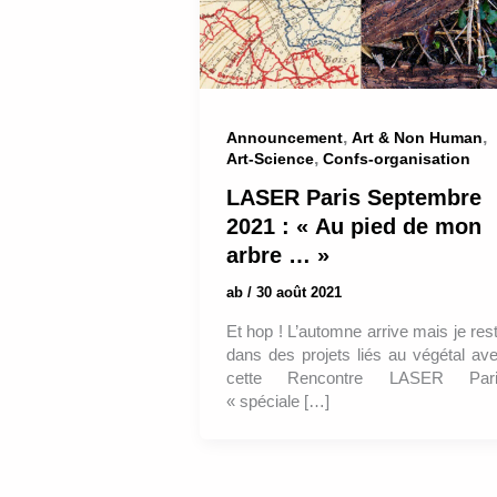
,
,
Announcement
Art & Non Human
,
Art-Science
Confs-organisation
LASER Paris Septembre
2021 : « Au pied de mon
arbre … »
ab
/
30 août 2021
Et hop ! L’automne arrive mais je res
dans des projets liés au végétal av
cette Rencontre LASER Pari
« spéciale […]