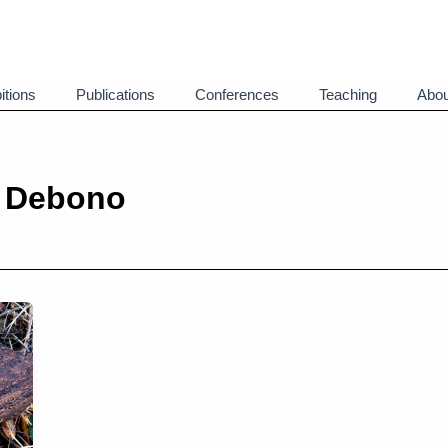
itions
Publications
Conferences
Teaching
Abou
s Debono