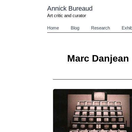
Aller
Annick Bureaud
au
contenu
Art critic and curator
Home
Blog
Research
Exhib
Marc Danjean