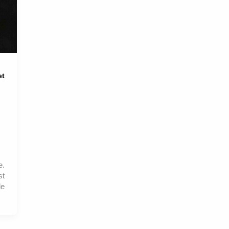
et
e.
st
de