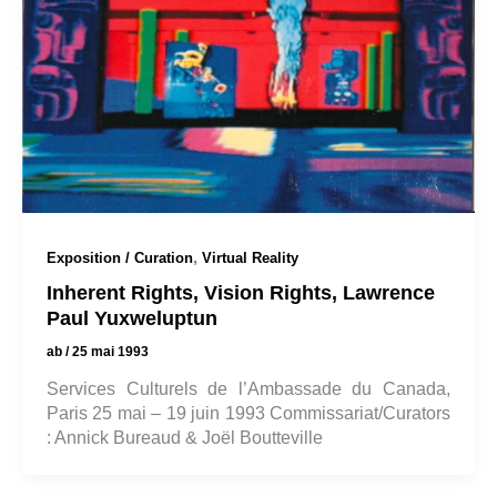
,
Exposition / Curation
Virtual Reality
Inherent Rights, Vision Rights, Lawrence
Paul Yuxweluptun
ab
/
25 mai 1993
Services Culturels de l’Ambassade du Canada,
Paris 25 mai – 19 juin 1993 Commissariat/Curators
: Annick Bureaud & Joël Boutteville