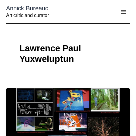
Aller
Annick Bureaud
au
contenu
Art critic and curator
Lawrence Paul
Yuxweluptun