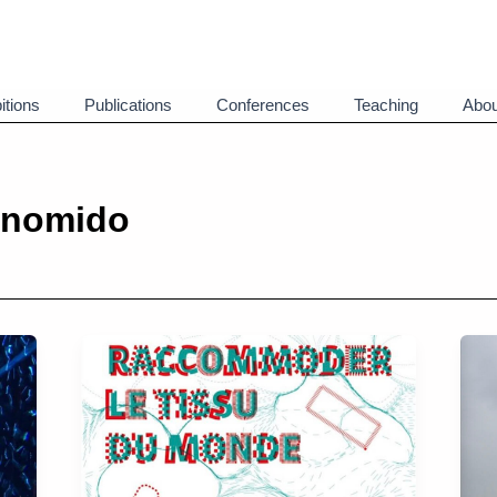
itions
Publications
Conferences
Teaching
Abou
anomido