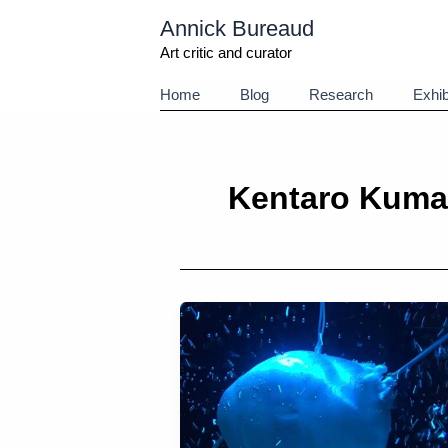
Aller
Annick Bureaud
au
contenu
Art critic and curator
Home
Blog
Research
Exhib
Kentaro Kum