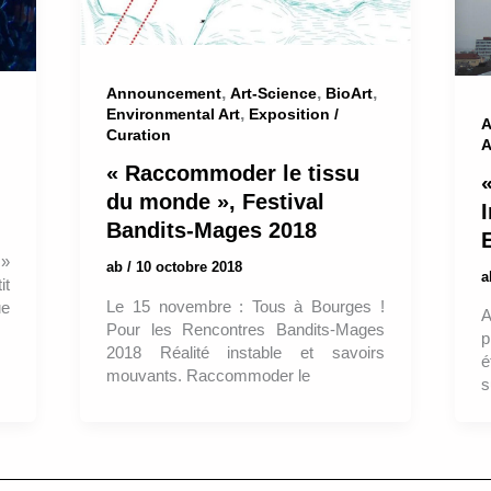
,
,
,
Announcement
Art-Science
BioArt
,
Environmental Art
Exposition /
A
Curation
A
« Raccommoder le tissu
«
du monde », Festival
Bandits-Mages 2018
 »
ab
/
10 octobre 2018
it
Le 15 novembre : Tous à Bourges !
ue
A
Pour les Rencontres Bandits-Mages
p
2018 Réalité instable et savoirs
é
mouvants. Raccommoder le
s