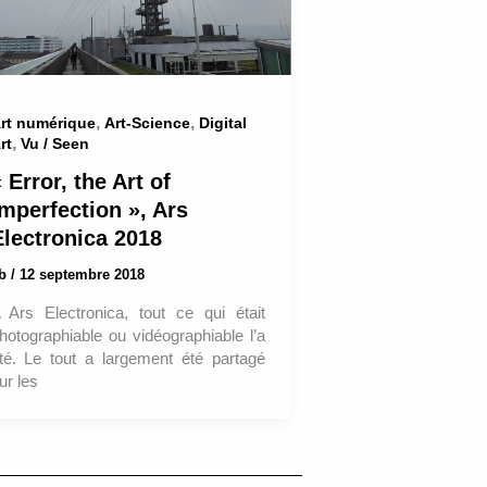
,
,
rt numérique
Art-Science
Digital
,
rt
Vu / Seen
 Error, the Art of
Imperfection », Ars
Electronica 2018
ab
/
12 septembre 2018
 Ars Electronica, tout ce qui était
hotographiable ou vidéographiable l’a
té. Le tout a largement été partagé
ur les