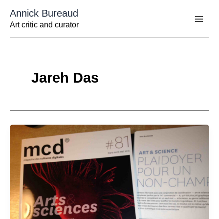
Aller
Annick Bureaud
au
contenu
Art critic and curator
Jareh Das