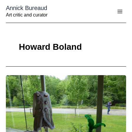
Aller
Annick Bureaud
au
contenu
Art critic and curator
Howard Boland