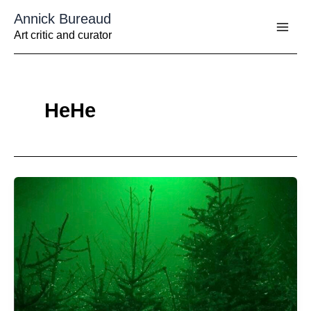
Aller
Annick Bureaud
au
contenu
Art critic and curator
HeHe