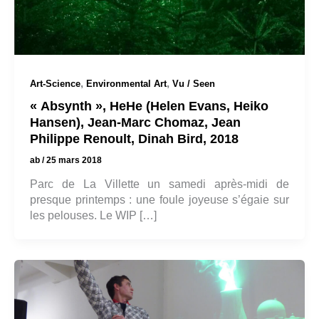
,
,
Art-Science
Environmental Art
Vu / Seen
« Absynth », HeHe (Helen Evans, Heiko
Hansen), Jean-Marc Chomaz, Jean
Philippe Renoult, Dinah Bird, 2018
ab
/
25 mars 2018
Parc de La Villette un samedi après-midi de
presque printemps : une foule joyeuse s’égaie sur
les pelouses. Le WIP […]