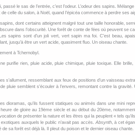
i, passé le sas de l’entrée, c’est l’odeur. L’odeur des sapins. Mélange
et de celle du salon, à Noël, quand l’épicéa commence à perdre ses aig
 sapins, dont certains atteignent malgré tout une taille honorable, ser
obscure dans l’obscurité. Une forêt de conte de fées où peuvent se ca
Les sapins sont d’un joli vert, vert sapin ma foi. C’est beau, apai
illant, jusqu’à être un vert acide, quasiment fluo. Un oiseau chante.
blement à Tchernobyl.
purifie rien, pluie acide, pluie chimique, pluie toxique. Elle brille, ar
.
s s’allument, ressemblant aux feux de positions d’un vaisseau extra 
s de pluie semblent s’écouler à l’envers, remontant contre la gravité.
 dioramas, qu’ils fussent statiques ou animés dans une mini repr
ur heure de gloire au 19ème siècle et au début du 20ème, notammen
ocation de présenter la nature et les êtres qui la peuplent « tels qu’ils
exotiques auxquels le public n’avait pas accès.
Absynth
, à cet égard
é de sa forêt est déjà là. Il pleut du poison et le dernier oiseau chante.