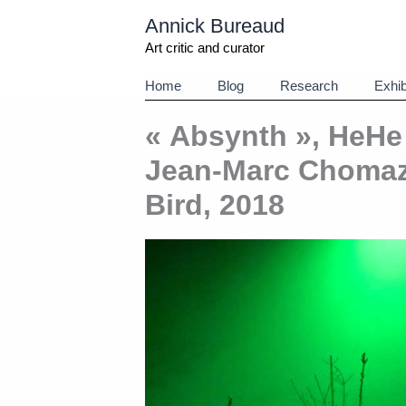
Aller
Annick Bureaud
au
contenu
Art critic and curator
Home
Blog
Research
Exhib
« Absynth », HeHe
Jean-Marc Chomaz,
Bird, 2018