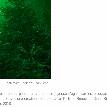
n) – Jean-Marc Chomaz – son Jean
de presque printemps : une foule joyeuse s’égaie sur les pelous
az avec une création sonore de Jean Philippe Renoult et Dinah Bi
mo 2018.