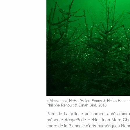
« Absynth », HeHe (Helen Evans & Heiko Hanse
Philippe Renoult & Dinah Bird, 2018
Parc de La Villette un samedi après-midi 
présente
Absynth
de HeHe, Jean-Marc Chom
cadre de la Biennale d’arts numériques Ne