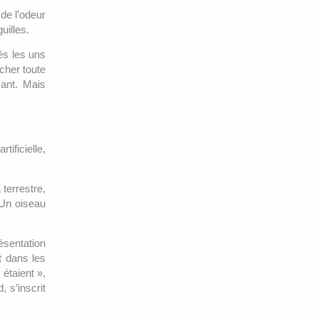
 de l’odeur
uilles.
rés les uns
cher toute
sant. Mais
tificielle,
terrestre,
 Un oiseau
ésentation
t dans les
 étaient »,
, s’inscrit