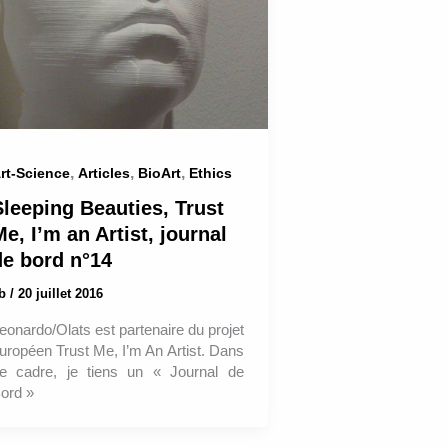
,
,
,
rt-Science
Articles
BioArt
Ethics
Sleeping Beauties, Trust
e, I’m an Artist, journal
de bord n°14
ab
/
20 juillet 2016
eonardo/Olats est partenaire du projet
uropéen Trust Me, I’m An Artist. Dans
e cadre, je tiens un « Journal de
ord »