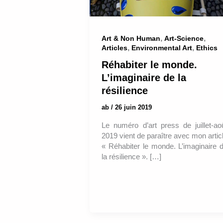
,
,
Art & Non Human
Art-Science
,
,
Articles
Environmental Art
Ethics
Réhabiter le monde.
L’imaginaire de la
résilience
ab
/
26 juin 2019
Le numéro d’art press de juillet-ao
2019 vient de paraître avec mon artic
« Réhabiter le monde. L’imaginaire 
la résilience ». […]