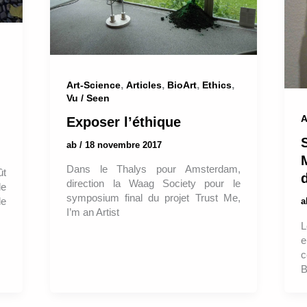
,
,
,
,
Art-Science
Articles
BioArt
Ethics
Vu / Seen
A
Exposer l’éthique
ab
/
18 novembre 2017
M
Dans le Thalys pour Amsterdam,
ût
direction la Waag Society pour le
le
symposium final du projet Trust Me,
de
I’m an Artist
L
e
c
B