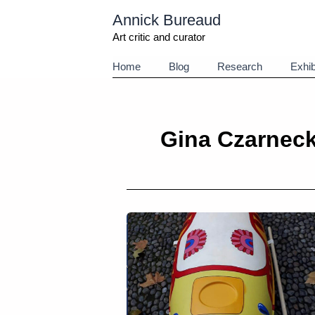
Aller
Annick Bureaud
au
contenu
Art critic and curator
Home
Blog
Research
Exhib
Gina Czarneck