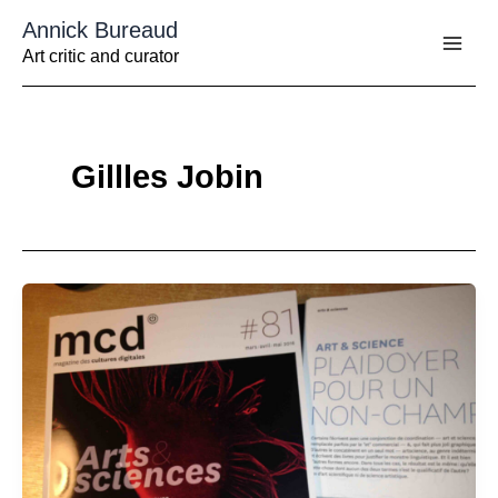
Aller
Annick Bureaud
au
contenu
Art critic and curator
Gillles Jobin