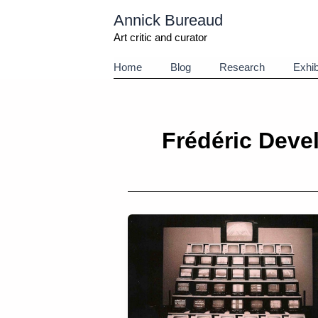
Aller
Annick Bureaud
au
contenu
Art critic and curator
Home
Blog
Research
Exhib
Frédéric Deve