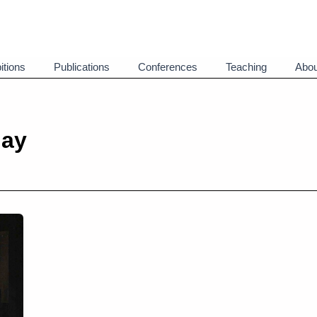
itions
Publications
Conferences
Teaching
Abou
lay