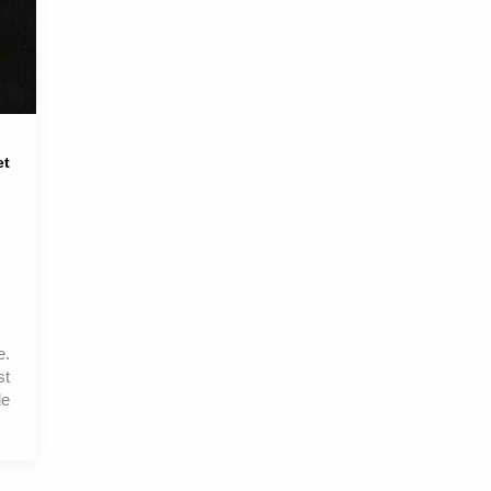
et
e.
st
de