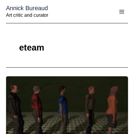
Aller
Annick Bureaud
au
contenu
Art critic and curator
eteam