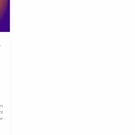
-
en
nt
ne