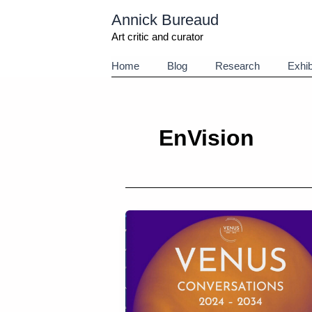
Aller
Annick Bureaud
au
contenu
Art critic and curator
Home
Blog
Research
Exhib
EnVision