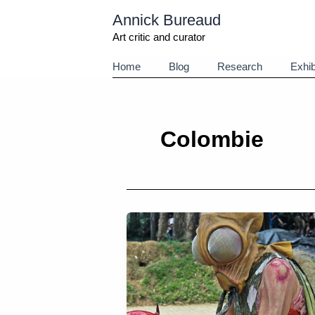
Aller
Annick Bureaud
au
contenu
Art critic and curator
Home
Blog
Research
Exhib
Colombie