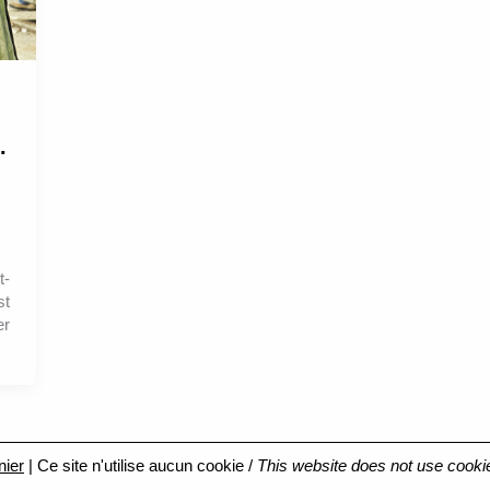
.
t-
st
er
nier
| Ce site n'utilise aucun cookie /
This website does not use cooki