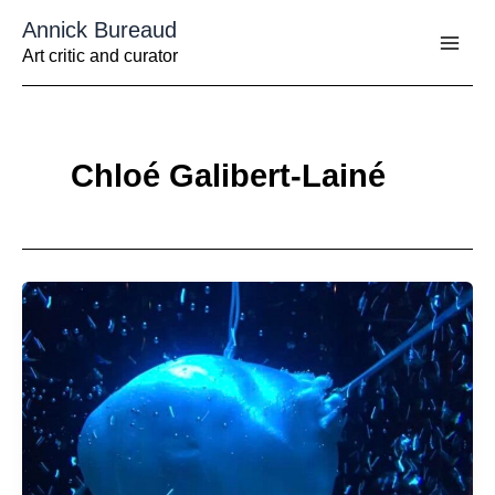
Aller
Annick Bureaud
au
contenu
Art critic and curator
Chloé Galibert-Lainé