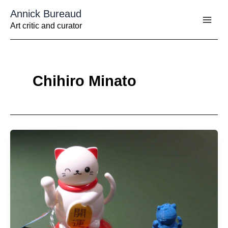
Aller
Annick Bureaud
au
contenu
Art critic and curator
Chihiro Minato