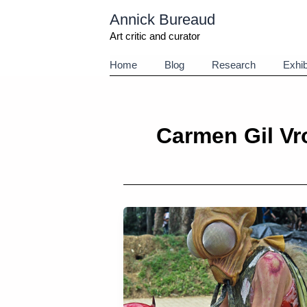
Aller
Annick Bureaud
au
contenu
Art critic and curator
Home
Blog
Research
Exhib
Carmen Gil Vro