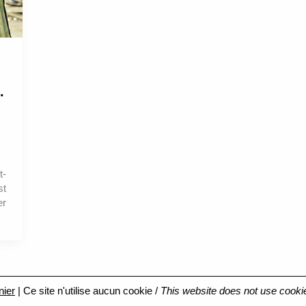
.
t-
st
er
nier
| Ce site n'utilise aucun cookie /
This website does not use cooki