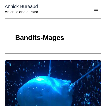
Aller
Annick Bureaud
au
contenu
Art critic and curator
Bandits-Mages