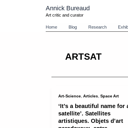
Aller
Annick Bureaud
au
contenu
Art critic and curator
Home
Blog
Research
Exhib
ARTSAT
,
,
Art-Science
Articles
Space Art
‘It’s a beautiful name for 
satellite’. Satellites
artistiques. Objets d’art