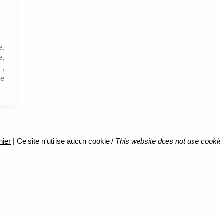
e,
e,
—,
de
nier
| Ce site n'utilise aucun cookie /
This website does not use cooki