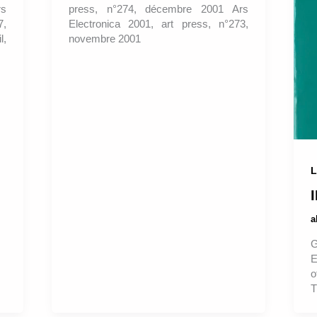
s
press, n°274, décembre 2001 Ars
7,
Electronica 2001, art press, n°273,
l,
novembre 2001
L
G
E
o
T