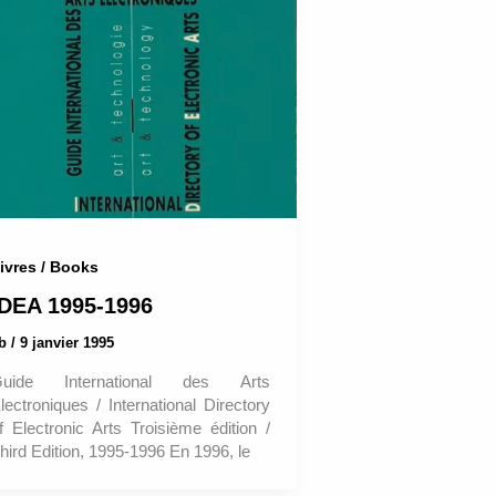
ivres / Books
IDEA 1995-1996
ab
/
9 janvier 1995
uide International des Arts
lectroniques / International Directory
f Electronic Arts Troisième édition /
hird Edition, 1995-1996 En 1996, le