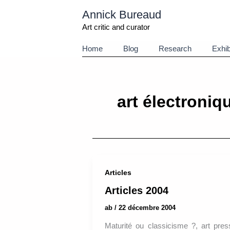
Aller
Annick Bureaud
au
contenu
Art critic and curator
Home
Blog
Research
Exhib
art électroniq
Articles
Articles 2004
ab
/
22 décembre 2004
Maturité ou classicisme ?, art pres