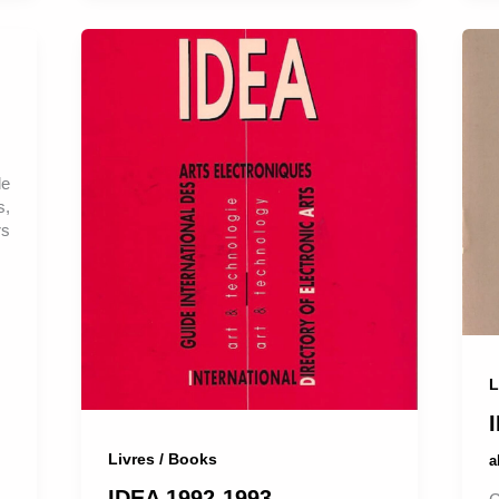
le
s,
rs
L
Livres / Books
IDEA 1992-1993