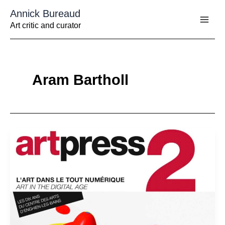
Aller
Annick Bureaud
au
contenu
Art critic and curator
Aram Bartholl